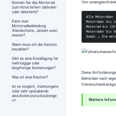
Von uneingeschränk
Können Sie das Motorrad
zum Hotel liefern (abholen
oder abliefern)?
Alle Motorräder 
Kann man
Motorräder bis z
Motorradbekleidung
Motorrad bis 125
(Handschuhe, Jacken usw.)
Motorräder bis 5
mieten?
Quads → Die meis
Wann muss ich die Kaution
bezahlen?
Gibt es eine Ermäßigung für
mehrtägige oder
langfristige Anmietungen?
Diese Anforderungen
Was ist eine Kaution?
Behörden nach eigen
Führerscheinkategor
Ist es möglich, frühmorgens
oder sehr spätabends
abzuholen/zurückzubringe
Weitere Infor
n?