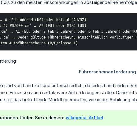
t bis zu den meisten Einschränkungen in absteigender Reihenfolge
→ A (EU) oder M (US) oder Kat. 6 (AU/NZ)
u 47 PS/600 cm³ → A2 (EU) oder M1/J (US)
 cm³ → A1 (EU) oder B (ab 3 Jahren) oder D (ab 3 Jahren) oder K
0 cm³ → Jeder gültige Führerschein, einschließlich vorläufiger 
ten Autoführerscheine (B/D/Klasse 1)
 sind von Land zu Land unterschiedlich, da jedes Land andere Ver
em Ermessen auch restriktivere Anforderungen stellen. Daher ist e
ie für das betreffende Modell überprüfen, wie in der Abbildung ob
mationen finden Sie in diesem
wikipedia-Artikel