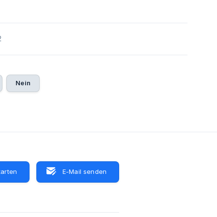
2
Nein
tarten
E-Mail senden