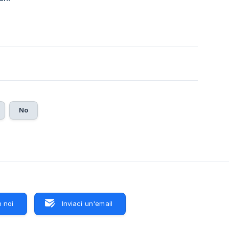
No
 noi
Inviaci un'email