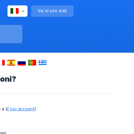
Vai al sito web
oni?
 a (
il tuo account
)