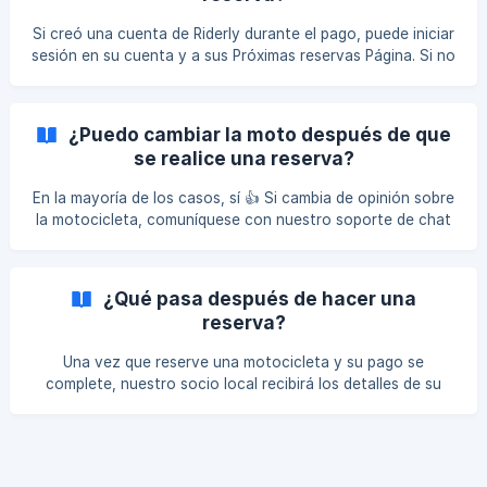
doble confirmación de la oficina local para garantizar que
no se realice una doble reserva. Este proceso
Si creó una cuenta de Riderly durante el pago, puede iniciar
generalmente toma 3-4 horas, y un máximo de 24 horas.
sesión en su cuenta y a sus Próximas reservas Página. Si no
Una ve
tiene una cuenta, puede solicitar un restablecimiento de
contraseña al correo electrónico que utilizó en la reserva.
Allí podrá ver todas sus próximas reservas, haga clic en la
¿Puedo cambiar la moto después de que
reserva deseada y tendrá una opción para modificar su
se realice una reserva?
reserva. ![Modificar la reserva]
(https://storage.crisp.chat/users/helpdesk/website/978d09
En la mayoría de los casos, sí 👍 Si cambia de opinión sobre
3cce967800/screen
la motocicleta, comuníquese con nuestro soporte de chat
y proporcione los detalles de un cambio. Después de
confirmar que hay disponibilidad para otra bicicleta,
completaremos el proceso de modificación. ||| Durante la
¿Qué pasa después de hacer una
temporada alta cuando las acciones son limitadas, puede
reserva?
ser un desafío para satisfacer estos cambios, así que
permita que el equipo sepa lo antes posible.
Una vez que reserve una motocicleta y su pago se
complete, nuestro socio local recibirá los detalles de su
reserva. Por lo general, se tarda un par de horas para
revisar y confirmar su reserva, lo hacemos para evitar
reservas de sobrecargas especialmente en temporada alta.
Una vez que se acepta la reserva, obtendrá un cupón con